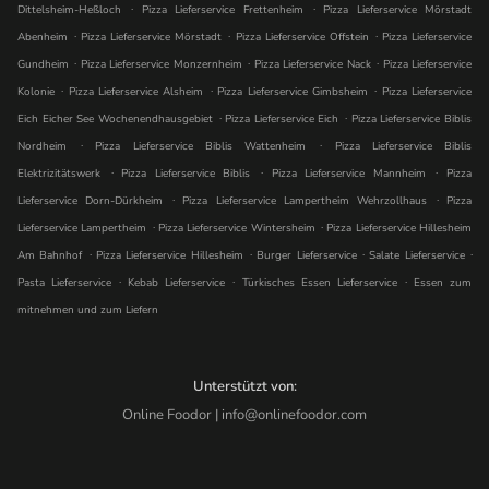
.
.
Dittelsheim-Heßloch
Pizza Lieferservice Frettenheim
Pizza Lieferservice Mörstadt
.
.
.
Abenheim
Pizza Lieferservice Mörstadt
Pizza Lieferservice Offstein
Pizza Lieferservice
.
.
.
Gundheim
Pizza Lieferservice Monzernheim
Pizza Lieferservice Nack
Pizza Lieferservice
.
.
.
Kolonie
Pizza Lieferservice Alsheim
Pizza Lieferservice Gimbsheim
Pizza Lieferservice
.
.
Eich Eicher See Wochenendhausgebiet
Pizza Lieferservice Eich
Pizza Lieferservice Biblis
.
.
Nordheim
Pizza Lieferservice Biblis Wattenheim
Pizza Lieferservice Biblis
.
.
.
Elektrizitätswerk
Pizza Lieferservice Biblis
Pizza Lieferservice Mannheim
Pizza
.
.
Lieferservice Dorn-Dürkheim
Pizza Lieferservice Lampertheim Wehrzollhaus
Pizza
.
.
Lieferservice Lampertheim
Pizza Lieferservice Wintersheim
Pizza Lieferservice Hillesheim
.
.
.
.
Am Bahnhof
Pizza Lieferservice Hillesheim
Burger Lieferservice
Salate Lieferservice
.
.
.
Pasta Lieferservice
Kebab Lieferservice
Türkisches Essen Lieferservice
Essen zum
mitnehmen und zum Liefern
Unterstützt von:
Online Foodor | info@onlinefoodor.com