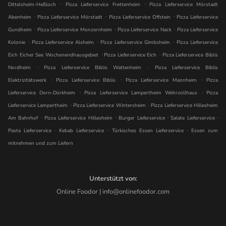
.
.
Dittelsheim-Heßloch
Pizza Lieferservice Frettenheim
Pizza Lieferservice Mörstadt
.
.
.
Abenheim
Pizza Lieferservice Mörstadt
Pizza Lieferservice Offstein
Pizza Lieferservice
.
.
.
Gundheim
Pizza Lieferservice Monzernheim
Pizza Lieferservice Nack
Pizza Lieferservice
.
.
.
Kolonie
Pizza Lieferservice Alsheim
Pizza Lieferservice Gimbsheim
Pizza Lieferservice
.
.
Eich Eicher See Wochenendhausgebiet
Pizza Lieferservice Eich
Pizza Lieferservice Biblis
.
.
Nordheim
Pizza Lieferservice Biblis Wattenheim
Pizza Lieferservice Biblis
.
.
.
Elektrizitätswerk
Pizza Lieferservice Biblis
Pizza Lieferservice Mannheim
Pizza
.
.
Lieferservice Dorn-Dürkheim
Pizza Lieferservice Lampertheim Wehrzollhaus
Pizza
.
.
Lieferservice Lampertheim
Pizza Lieferservice Wintersheim
Pizza Lieferservice Hillesheim
.
.
.
.
Am Bahnhof
Pizza Lieferservice Hillesheim
Burger Lieferservice
Salate Lieferservice
.
.
.
Pasta Lieferservice
Kebab Lieferservice
Türkisches Essen Lieferservice
Essen zum
mitnehmen und zum Liefern
Unterstützt von:
Online Foodor | info@onlinefoodor.com