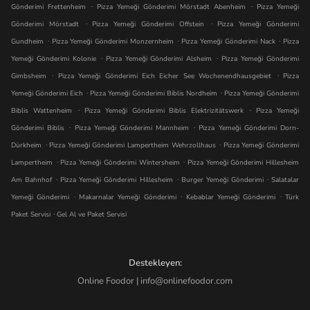
.
.
Gönderimi Frettenheim
Pizza Yemeği Gönderimi Mörstadt Abenheim
Pizza Yemeği
.
.
Gönderimi Mörstadt
Pizza Yemeği Gönderimi Offstein
Pizza Yemeği Gönderimi
.
.
.
Gundheim
Pizza Yemeği Gönderimi Monzernheim
Pizza Yemeği Gönderimi Nack
Pizza
.
.
Yemeği Gönderimi Kolonie
Pizza Yemeği Gönderimi Alsheim
Pizza Yemeği Gönderimi
.
.
Gimbsheim
Pizza Yemeği Gönderimi Eich Eicher See Wochenendhausgebiet
Pizza
.
.
Yemeği Gönderimi Eich
Pizza Yemeği Gönderimi Biblis Nordheim
Pizza Yemeği Gönderimi
.
.
Biblis Wattenheim
Pizza Yemeği Gönderimi Biblis Elektrizitätswerk
Pizza Yemeği
.
.
Gönderimi Biblis
Pizza Yemeği Gönderimi Mannheim
Pizza Yemeği Gönderimi Dorn-
.
.
Dürkheim
Pizza Yemeği Gönderimi Lampertheim Wehrzollhaus
Pizza Yemeği Gönderimi
.
.
Lampertheim
Pizza Yemeği Gönderimi Wintersheim
Pizza Yemeği Gönderimi Hillesheim
.
.
.
Am Bahnhof
Pizza Yemeği Gönderimi Hillesheim
Burger Yemeği Gönderimi
Salatalar
.
.
.
Yemeği Gönderimi
Makarnalar Yemeği Gönderimi
Kebablar Yemeği Gönderimi
Türk
.
Paket Servisi
Gel Al ve Paket Servisi
Destekleyen:
Online Foodor | info@onlinefoodor.com