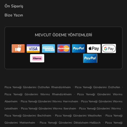
Ön Sipariş
Bize Yazın
MEVCUT ÖDEME YÖNTEMLERI
.
.
Pizza Yemeği Gönderimi Osthofen Rheindürkheim
Pizza Yemeği Gönderimi Osthofen
.
Pizza Yemeği Gönderimi Worms Rheindürkheim
Pizza Yemeği Gönderimi Worms
.
.
Abenheim
Pizza Yemeği Gönderimi Worms Herrnsheim
Pizza Yemeği Gönderimi Worms
.
.
.
Leiselheim
Pizza Yemeği Gönderimi Worms Ibersheim
Pizza Yemeği Gönderimi Worms
.
.
Pizza Yemeği Gönderimi Bechtheim
Pizza Yemeği Gönderimi Westhofen
Pizza Yemeği
.
.
Gönderimi Mettenheim
Pizza Yemeği Gönderimi Dittelsheim-Heßloch
Pizza Yemeği